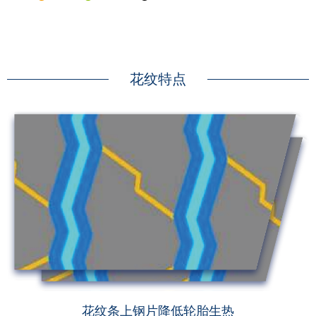
花纹特点
花纹条上钢片降低轮胎生热