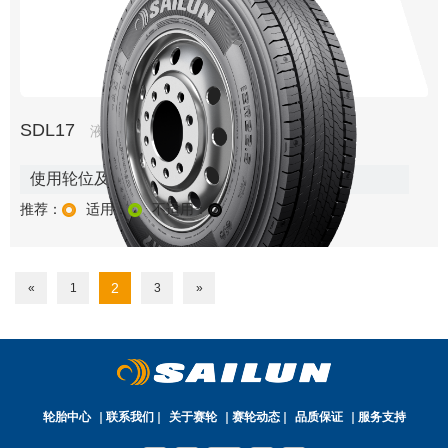
SDL17
液体黄金轮胎系列
使用轮位及路况:
推荐：
适用：
不适用：
2
«
1
3
»
轮胎中心
联系我们
关于赛轮
赛轮动态
品质保证
服务支持