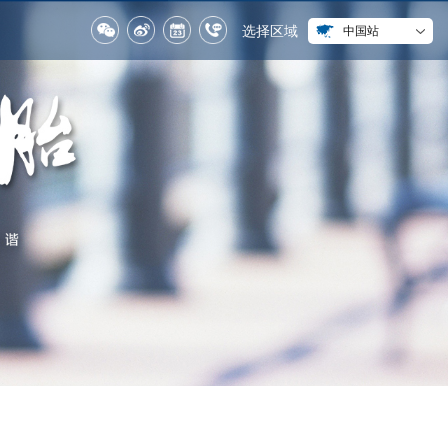
选择区域
中国站