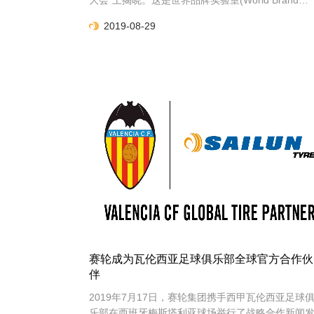
大会”上揭晓。这是世界品牌实验室(World Brand
Lab)第十四次对亚洲品牌的影响力进行的测评, 共有
2019-08-29
22个国家和地区的500个品牌入选，赛轮轮胎首次入
围亚洲品牌500强，名列第386位。
赛轮成为瓦伦西亚足球俱乐部全球官方合作伙
伴
2019年7月17日，赛轮集团携手西甲瓦伦西亚足球
乐部在西班牙梅斯塔利亚球场举行了战略合作新闻