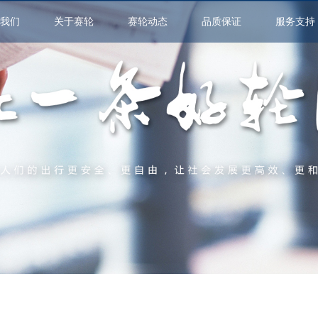
系我们
关于赛轮
赛轮动态
品质保证
服务支持