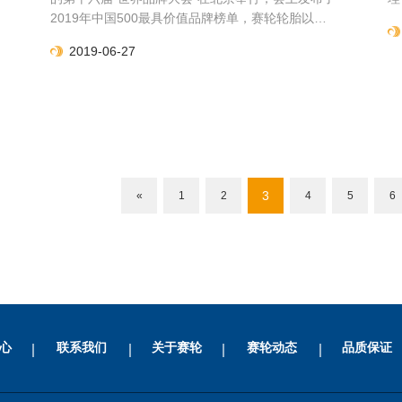
2019年中国500最具价值品牌榜单，赛轮轮胎以
东
402.85亿元品牌价值位列榜单157位，继2017年、
总
2019-06-27
e
2018年已成功跻身该品牌榜单后，赛轮轮胎品牌价值
N
了
以比去年增长107亿元的骄人成绩，在世界级品牌阵
表
营中不断向前。据悉，国家电网、工商银行、海尔、
腾讯、中国人寿等重磅级品牌均在该品牌榜单前列。
3
«
1
2
4
5
6
心
联系我们
关于赛轮
赛轮动态
品质保证