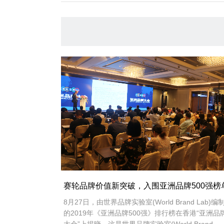
赛轮品牌价值新突破，入围亚洲品牌500强榜
8月27日，由世界品牌实验室(World Brand Lab)编
的2019年《亚洲品牌500强》排行榜在香港“亚洲品